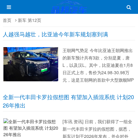
首页
新车 第12页
人越强马越壮，比亚迪今年新车规划塞到满
王朝网气势足 今年比亚迪王朝网推出
的新车预计共有3款，分别是夏，唐
L，以及汉L。其中，比亚迪夏在1月8
日正式上市，售价为24.98-30.98万
元，这是王朝网的首款中大型旗舰MP
V，长宽高尺寸为5145/1970/1805m
m，轴距达3045mm，虽然比腾势D9
全新一代丰田卡罗拉假想图 有望加入插混系统 计划20
略小，但体型也非常接近。 比亚...
26年推出
[车讯 资讯] 日前，我们获得了一组全
新一代丰田卡罗拉的假想图，据悉，
新车计划于2026年发布，并会对外