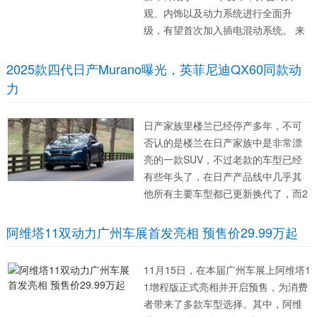
观、内饰以及动力系统进行全面升
级，有望首次加入插电混动系统。 来
看假想图，海外设计师绘制了两种不
同的设计风格，其灵感主要来自于丰
2025款四代日产Murano曝光，英菲尼迪QX60同款动
田皇冠。具体来看，红色车型拥有熏
力
黑下包围，另外格栅上...
日产家族里楼兰已经停产多年，不可
否认的是楼兰在日产家族中是非常漂
亮的一款SUV，不过老款的车型已经
有些年头了，在日产产品线中几乎其
他所有主要车型都已更新换代了，而2
025 款日产楼兰终于迎来了它的出头
之日。不过目前中国市场里面，楼兰
阿维塔11双动力广州车展首发亮相 预售价29.99万起
还没有换代消息。 海外版第四代楼兰
迎来重大改...
11月15日，在本届广州车展上阿维塔1
1增程版正式亮相并开启预售，为消费
者带来了多款车型选择。其中，阿维