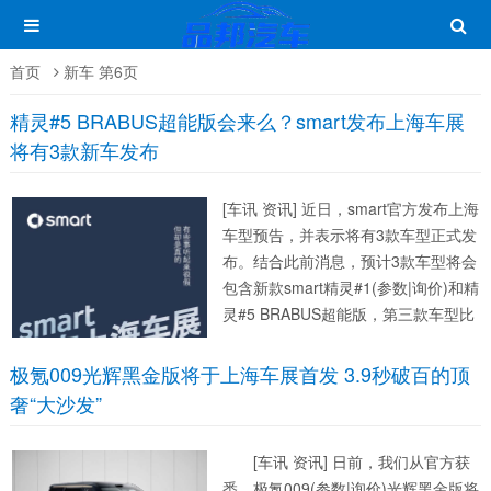
首页
新车 第6页
精灵#5 BRABUS超能版会来么？smart发布上海车展
将有3款新车发布
[车讯 资讯] 近日，smart官方发布上海
车型预告，并表示将有3款车型正式发
布。结合此前消息，预计3款车型将会
包含新款smart精灵#1(参数|询价)和精
灵#5 BRABUS超能版，第三款车型比
较难猜，预计会是精灵#5 长续航四驱
版或一款全新车型。 此前新款smart精
极氪009光辉黑金版将于上海车展首发 3.9秒破百的顶
灵#...
奢“大沙发”
[车讯 资讯] 日前，我们从官方获
悉，极氪009(参数|询价)光辉黑金版将