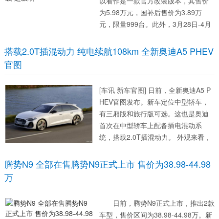
以看作是一款官方改装版本，其售价
为5.98万元，国补后售价为3.89万
元，限量999台。此外，3月28日-4月
6日，全系均可享520元订金抵扣1314
元购车款；若下订萌宝版，再享限时
搭载2.0T插混动力 纯电续航108km 全新奥迪A5 PHEV
福利999元。...
官图
[车讯 新车官图] 日前，全新奥迪A5 P
HEV官图发布。新车定位中型轿车，
有三厢版和旅行版可选。这也是奥迪
首次在中型轿车上配备插电混动系
统，搭载2.0T插混动力。 外观来看，
新车依旧搭载奥迪标志性的六边形进
气中网，大灯组采用矩阵式LED光
腾势N9 全部在售腾势N9正式上市 售价为38.98-44.98
源，配合上方的日间行车灯，造型十
万
分犀...
日前，腾势N9正式上市，推出2款
车型，售价区间为38.98-44.98万。新