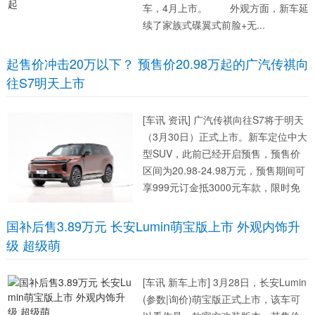
车，4月上市。 外观方面，新车延
续了家族式碟翼式前脸+无...
起售价冲击20万以下？ 预售价20.98万起的广汽传祺向
往S7明天上市
[车讯 资讯] 广汽传祺向往S7将于明天
（3月30日）正式上市。新车定位中大
型SUV，此前已经开启预售，预售价
区间为20.98-24.98万元，预售期间可
享999元订金抵3000元车款，限时免
费获得价值2.5万元城区NDA。新车为
广汽传祺首款高阶智驾量产车型，基
国补后售3.89万元 长安Lumin萌宝版上市 外观内饰升
于广汽传祺EV+新能源平台打造...
级 超级萌
[车讯 新车上市] 3月28日，长安Lumin
(参数|询价)萌宝版正式上市，该车可