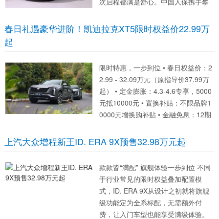
次启程都满是舒心。中国人保携手攀
枝花智和诚汽车，以春日之约，于202
6年4月18日9:00-17:00，在四川省攀
春日礼遇豪华进阶！凯迪拉克XT5限时权益价22.99万
枝花市仁和区前进镇南山循环经济发
起
展区橄榄坪南路28号重磅开...
限时特惠，一步到位 • 春日权益价：2
2.99 - 32.09万元（原指导价37.99万
起） • 定金膨胀：4.3-4.6专享，5000
元抵10000元 • 置换补贴：不限品牌1
0000元增换购补贴 • 金融免息：12期
0息，轻松无压 • 长期保障：5年内再
享10000元置换补贴...
上汽大众增程新王ID. ERA 9X预售32.98万元起
款款皆“满配” 旗舰体验一步到位 不同
于行业常见的限时权益叠加配置模
式，ID. ERA 9X从设计之初就将旗舰
级功能定为全系标配，无需额外付
费，让入门车型也能享受满级体验。