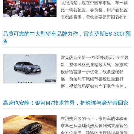
队很清楚，现在中国车市里，车一辆
比一辆卷配置、卷价格，用户看配置
表都能看困，雪铁龙要是再跟着抄作
业，就会完全被淹没，所以他们干脆
把“不要一样”写在最前面，用来告诉用
品质可靠的中大型轿车品牌力作，雷克萨斯ES 300h预
户，也是在提醒自己，接下来不能再
售
走回头路。 “享不同”这个说...
雷克萨斯全新一代ES外观设计全面焕
新，整体风格更显精致大气，家族式
设计语言进一步优化，线条流畅舒
展，前脸与车尾细节都经过重新打
磨，视觉气场更贴合当下豪华审美，
整车姿态优雅又不失现代感。 本次换
代带来不少全新一代ES外观配置升级
高速也安静！银河M7技术首秀，把静谧与豪华带回家
亮点，从灯组造型、车身饰条到轮毂
样式均有优化提升，在保留品牌经典
在消费升级的当下，家用车的体验追
质感...
求早已从基础代步延伸到驾乘感官的
全方位享受，静谧的出行环境与沉浸