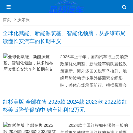
首页
沃尔沃
全球化赋能、新能源筑基、智能化领航，从多维布局
读懂长安汽车的长期主义
2026年上半年，国内汽车行业受消费
政策优化调整、新能源车辆购置税政
策更新、海外多国关税壁垒抬升、地
缘局势波动等多重外部因素交织影
响，整体市场承压前行。根据乘联会
数据，全国乘用车市场今年以来累计
零售870.1万辆，同比下降20.2%。6
红杉美版 全部在售 2025款 2024款 2023款 2022款红
月国内乘用车市场呈现“总量承压、环
杉美版降价促销中 购车让利12万元
比走强、结构极致分化”的运行趋...
2024款丰田红杉如有猛兽一般的
气质形象使得丰田红杉的充满了威慑