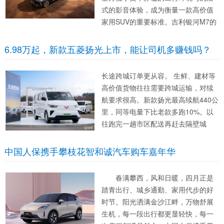
式的影音体验，成为衡量一款高价值
家用SUV的重要标准。吉利银河M7的
产品技术首秀，便在整车静谧性与车
载影音两大维度打造出同级领先的硬
6.98万起，新款五菱扬光上市，能让司机多赚钱吗？
核实力，用沉浸式的听觉享受和安静
的驾乘环境，将家用SUV的感官体验
长途跨城订单更从容。 生鲜、建材等
拉满，...
高价值货物往往需要跨城运输，对续
航要求很高。新款扬光最高续航440公
里，同等电量下比老款多跑10%。以
往跑完一趟市区配送再赶去隔壁城
市，电量可能吃紧，中途必须补电，
容易错过接单窗口。现在一天内从容
中国人保携手攀枝花智和诚汽车购车嘉年华
应对“市区短驳+跨城长途”的组合任
务。配合2C快充，在服务区短暂休...
春满攀西，风和日暖，四月正是
踏青出行、城乡通勤、家用代步的好
时节。阳光洒满金沙江畔，万物舒展
生机，每一段出行都更显轻快，每一