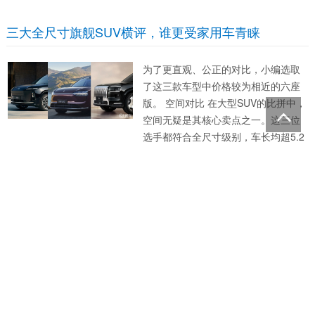
副驾零重力座椅、二排副驾侧动态零
重力座椅、主动后轮转向系统、行云
三大全尺寸旗舰SUV横评，谁更受家用车青睐
智能辅助驾驶终身使用权等核心配置
全系标配，真正实现“入门即...
为了更直观、公正的对比，小编选取
了这三款车型中价格较为相近的六座
版。 空间对比 在大型SUV的比拼中，
空间无疑是其核心卖点之一。这三位
选手都符合全尺寸级别，车长均超5.2
m，轴距超3.1m。 从以上参数来看，
极氪9X除了车长比蔚来ES8短了41m
预算15-20万，想买中大型SUV？别犹豫，选奕派00
m外，其余数据都位列三款之首。这意
8！
味...
对于很多准备买车的家庭来说，预算
在 15 - 20 万这个区间，想买一辆中大
型 SUV，可真不是一件容易事儿。这
个价位的车看似选择不少，但仔细研
究起来，就会发现各种问题。就拿空