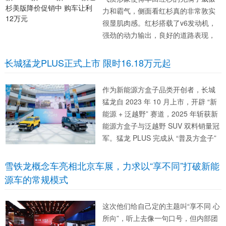
力和霸气，侧面看红杉真的非常敦实
很显肌肉感。红杉搭载了v6发动机，
强劲的动力输出，良好的道路表现，
加上丰田精良的制作工艺，红杉在北
美市场获得了...
长城猛龙PLUS正式上市 限时16.18万元起
作为新能源方盒子品类开创者，长城
猛龙自 2023 年 10 月上市，开辟 “新
能源 + 泛越野” 赛道，2025 年斩获新
能源方盒子与泛越野 SUV 双料销量冠
军。猛龙 PLUS 完成从 “普及方盒子”
到 “家庭深度定制” 的升级，以无溢价
定价、全维越级配置，重新定义家用
雪铁龙概念车亮相北京车展，力求以“享不同”打破新能
硬派 SUV 标准。...
源车的常规模式
这次他们给自己定的主题叫“享不同 心
所向”，听上去像一句口号，但内部团