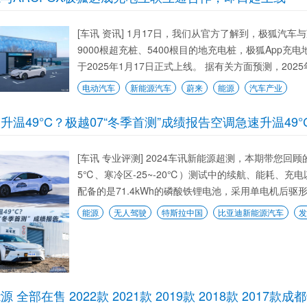
[车讯 资讯] 1月17日，我们从官方了解到，极狐
9000根超充桩、5400根目的地充电桩，极狐App
于2025年1月17日正式上线。 据有关方面预测，2025
电动汽车
新能源汽车
蔚来
能源
汽车产业
升温49°C？极越07“冬季首测”成绩报告空调急速升温49°
[车讯 专业评测] 2024车讯新能源超测，本期带您回顾
5℃、寒冷区-25~-20℃）测试中的续航、能耗、充
配备的是71.4kWh的磷酸铁锂电池，采用单电机后驱形式
能源
无人驾驶
特斯拉中国
比亚迪新能源汽车
发
 全部在售 2022款 2021款 2019款 2018款 2017款