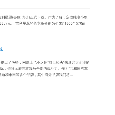
辆吉利星愿(参数|询价)正式下线。作为了解，定位纯电小型
万元。 吉利星愿的长宽高分别为4135*1805*1570m
源
车企提出了考验，网络上也不乏用“航母掉头”来形容大企业的
际，也预示着它将释放全部的战斗力。作为“共和国汽车
迪和丰田等多个品牌，其中海外品牌我们将...