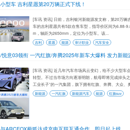
小型车 吉利星愿第20万辆正式下线！
[车讯 资讯] 日前，吉利银河新能源发文称，第20万
车的吉利星愿共有5款在售车型，指导价区间为6.88-9.88
m，轴距为2650mm，定位为小型车。该...
吉利
星愿
能源
审计职业
汽车安全
/悦意03领衔 一汽红旗/奔腾2025年新车大爆料 发力新能
[车讯 资讯] 近几年汽车市场风云变幻，给不少大型
转型。不过当市场方向逐渐明朗，航母即将完成掉头之
工业长子”的一汽集团，旗下拥有红旗、奔腾、大众、奥
新能源
一汽红旗
新能源汽车
能源
红旗suv
与ARCFOX极狐达成充电互联互通合作，即日起上线