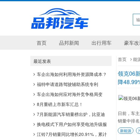
首页
品邦新闻
出行用车
豪车改
首页
能
最近发表
领克06新
车企出海如何利用海外资源降成本？
降48.99
福特申请道路驾驶辅助系统专利
车企出海如何应对海外竞争格局变
化？
8月重磅上市新车汇总！
日前，车主
7月新能源汽车销量榜出炉，比亚迪
销量中排名第
41.9万辆稳居榜首
换电模式下用户如何享受电池升级服
新能源
务？
江铃7月销量同比增长20.91%，累计