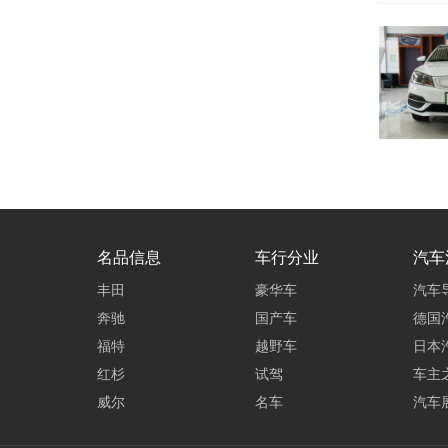
名品信息
车行分业
汽车
丰田
豪华车
汽车
奔驰
国产车
德国
福特
越野车
日本
红杉
试驾
车主
威尔
名车
汽车