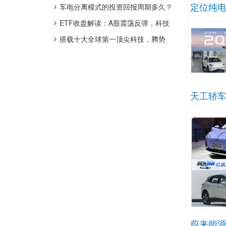
定位纯电
销量超21万辆
车电分离模式的投资回报周期多久？
ETF收盘解读：A股震荡反弹，科技
领涨修复
搭载十大全球第一顶尖科技，腾势
Z9S正式开启预售
天工轿车
蔚来能源