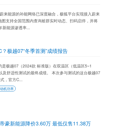
汽车与蔚来能源的补能网络已深度融合，极狐平台实现接入蔚来
充电地图支持全国范围内查询桩群实时动态、扫码启停，并将
年新能源渗透率...
C？极越07“冬季首测”成绩报告
的是极越07（2024款 标准版）在双温区（低温区5~1
电以及舒适性测试的最终成绩。 本次参与测试的这台极越07
，官方C...
动机功率
成都帝豪新能源降价3.60万 最低仅售11.38万