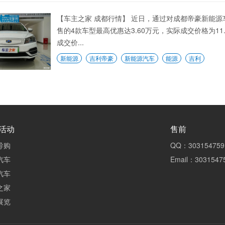
【车主之家 成都行情】 近日，通过对成都帝豪新能
售的4款车型最高优惠达3.60万元，实际成交价格为11.
成交价...
新能源
吉利帝豪
新能源汽车
能源
吉利
活动
售前
导购
QQ：303154759
汽车
Email：3031547
汽车
之家
展览