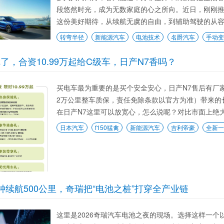
段悠然时光，成为无数家庭的心之所向。近日，刚刚推出
这份美好期待，从续航无虞的自由，到辅助驾驶的从容，
转弯半径
新能源汽车
电池技术
名爵汽车
手动变
了，合资10.99万起给C级车，日产N7香吗？
买电车最为重要的是买个安全安心，日产N7售后有厂家
2万公里整车质保，责任免除条款以官方为准）带来的
在日产N7这里可以放宽心，怎么说呢？对比市面上绝大部
日本汽车
f150猛禽
新能源汽车
吉利帝豪
全新一
钟续航500公里，奇瑞把“电池之桩”打穿全产业链
这里是2026奇瑞汽车电池之夜的现场。选择这样一个以