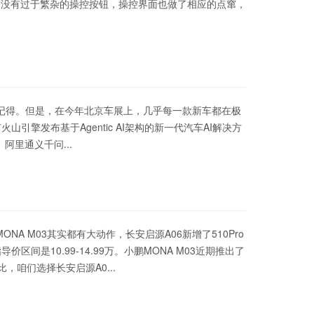
台没有过于繁杂的操控按钮，操控界面也做了相应的点窜，
谁记得。但是，在今年北京车展上，几乎每一款新车都在极
山引擎发布基于Agentic AI架构的新一代汽车AI解决方
阿里通义千问...
ONA M03其实都有大动作，长安启源A06新增了510Pro
指导价区间是10.99-14.99万。小鹏MONA M03近期推出了
比，咱们选择长安启源A0...