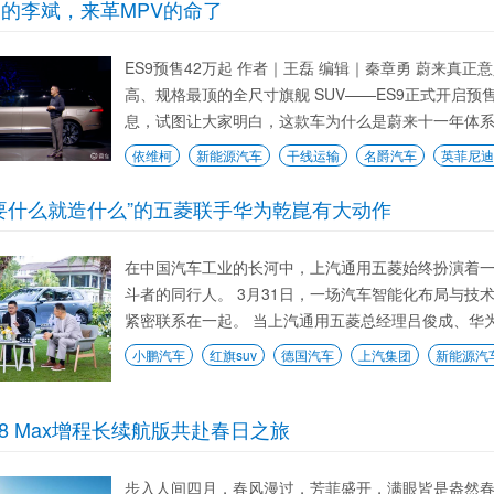
的李斌，来革MPV的命了
ES9预售42万起 作者｜王磊 编辑｜秦章勇 蔚来真
高、规格最顶的全尺寸旗舰 SUV——ES9正式开启
息，试图让大家明白，这款车为什么是蔚来十一年体系创
依维柯
新能源汽车
干线运输
名爵汽车
英菲尼迪q
要什么就造什么”的五菱联手华为乾崑有大动作
在中国汽车工业的长河中，上汽通用五菱始终扮演着
斗者的同行人。 3月31日，一场汽车智能化布局与技术
紧密联系在一起。 当上汽通用五菱总经理吕俊成、华为智
小鹏汽车
红旗suv
德国汽车
上汽集团
新能源汽
8 Max增程长续航版共赴春日之旅
步入人间四月，春风漫过，芳菲盛开，满眼皆是盎然