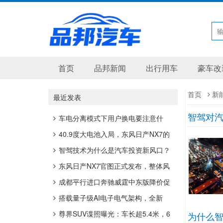
首页
品邦新闻
出行用车
豪车改
首页
新
最近发表
智驾对
车电分离模式下用户换电要注意什
么？
40.9度大电池入局，东风日产NX7的
插混底盘逻辑
智驾技术为什么是汽车投资新风口？
东风日产NX7官图正式发布，整体风
格更偏运动
成都平行进口奔驰威霆中东版降价促
销 购车最高优惠6万
搭载量子级AI电子电气架构，全新
smart精灵1号启用“超强大脑”
尊界SUV谍照曝光：车长超5.4米，6
为什么