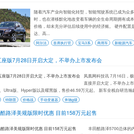
随着汽车产业向智能化转型，智能驾驶系统已成为众
时，也在潜移默化地改变着车辆的全生命周期拥有成
价格，却未充分评估后续使用中的经济账。 硬件配置
达、高...
阿尔法
首席执行官
宝马3系
商用车
新能源汽车
五座版7月28日开启大定，不举办上市发布会
凤凰网科技讯 7月16日，极
直接开启大定，不举办上市发
、Ultra版、Hyper版以及曜黑版，售价46.59万元起。 新车全栈自研浩
特朗普
价格战
手动变速器
奔驰g级
酷路泽美规版限时优惠 目前158万元起售
丰田酷路泽5700总体的