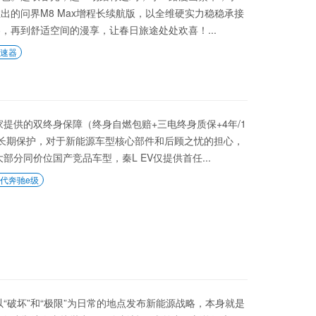
的问界M8 Max增程长续航版，以全维硬实力稳稳承接
再到舒适空间的漫享，让春日旅途处处欢喜！...
速器
提供的双终身保障（终身自燃包赔+三电终身质保+4年/1
长期保护，对于新能源车型核心部件和后顾之忧的担心，
分同价位国产竞品车型，秦L EV仅提供首任...
代奔驰e级
“破坏”和“极限”为日常的地点发布新能源战略，本身就是