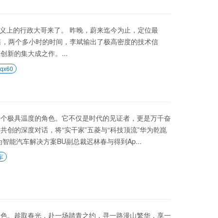
正意义上的行政大哥来了。 昨晚，蔚来迄今为止，定位最
预售，两个多小时的时间，李斌输出了极高密度的技术信
新的集大成之作。...
x60
一个极具温度的角色。它不仅是时代的见证者，更是万千奋
共创的深度对话，将“实干家”五菱与“科技顶流”华为乾崑
能汽车解决方案BU副总裁迟林春与得到Ap...
车
春色。趁取春光，赴一场踏青之约，寻一路漫山繁华，享一