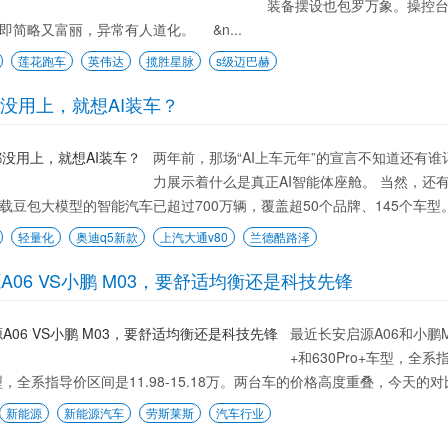
装备摆设也包罗万象。操控
即简略又富丽，异常有人道化。 &n...
莲花跑车
英伟达
揽胜星脉
s级迈巴赫
都没用上，就想AI装车？
两年前，那场“AI上车元年”的宣言不知道还有
力展示着什么是真正AI智能体座舱。 当然，还有火
载豆包大模型的智能汽车已超过700万辆，覆盖超50个品牌、145个车型。
轻量化
奥迪q5新款
上汽大通v80
兰德酷路泽
A06 VS小鹏 M03，要舒适均衡还是科技先锋
最近长安启源A06和小鹏M
+和630Pro+车型，全系
型，全系指导价区间是11.98-15.18万。两台车的价格高度重叠，今天的对
新能源
新能源汽车
劳斯莱斯
汽车行业