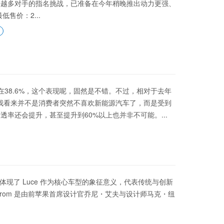
为了迎接越来越多对手的指名挑战，已准备在今年稍晚推出动力更强、
低售价：2...
38.6%，这个表现呢，固然是不错。不过，相对于去年
在我看来并不是消费者突然不喜欢新能源汽车了，而是受到
率还会提升，甚至提升到60%以上也并非不可能。...
名体现了 Luce 作为核心车型的象征意义，代表传统与创新
eFrom 是由前苹果首席设计官乔尼・艾夫与设计师马克・纽