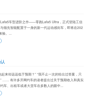
5车型进阶之作——零跑Lafa5 Ultra，正式登陆工信
与领先智能配置于一身的新一代运动感街车，即将在202
。...
确认
起来却远远低于预期？” “我不止一次的给出过答案，只
？” …… 有许多开网约车的读者提出过关于预期收入和真实
车、出租车或者大货车在多数人的眼中...
览