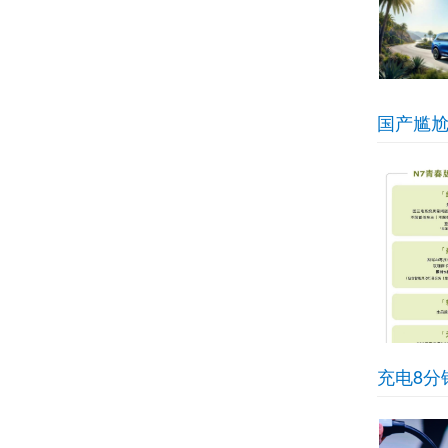
国产尴尬
充电8分