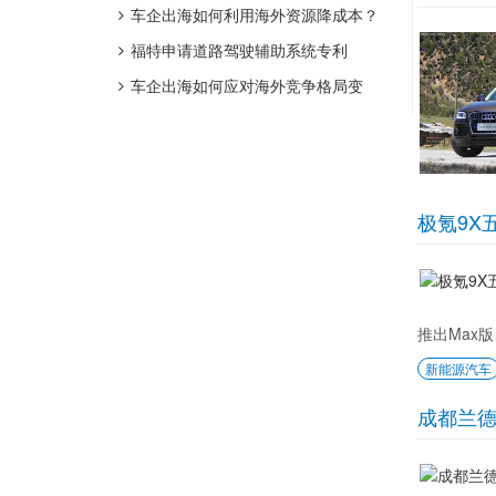
激光雷达，4/6/7座布局
车企出海如何利用海外资源降成本？
福特申请道路驾驶辅助系统专利
车企出海如何应对海外竞争格局变
化？
极氪9X
推出Max版
新能源汽车
成都兰德