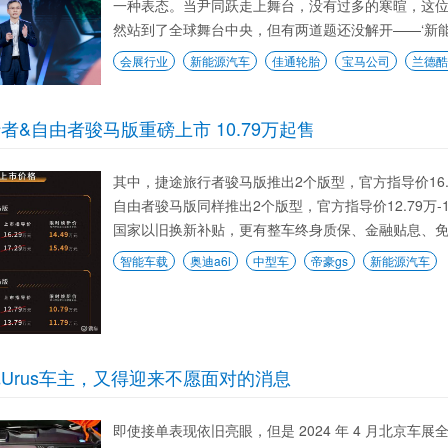
一种表态。当尹同跃走上舞台，没有过多的寒暄，这位
然站到了全球舞台中央，但有两道题还没解开——‘新能源不
会展行业
新能源汽车
佳通轮胎
宝马公司
兰德酷
者&自由者骏马版重磅上市 10.79万起售
其中，捷途旅行者骏马版推出2个版型，官方指导价16.29万
自由者骏马版同样推出2个版型，官方指导价12.79万-13
国家以旧换新补贴，更有整车终身质保、金融贴息、免费
智能车载
奥迪a6l
中型车
帝豪gs
新能源汽车
Urus车主，又得迎来不愿面对的消息
即使接单表现依旧亮眼，但是 2024 年 4 月北京