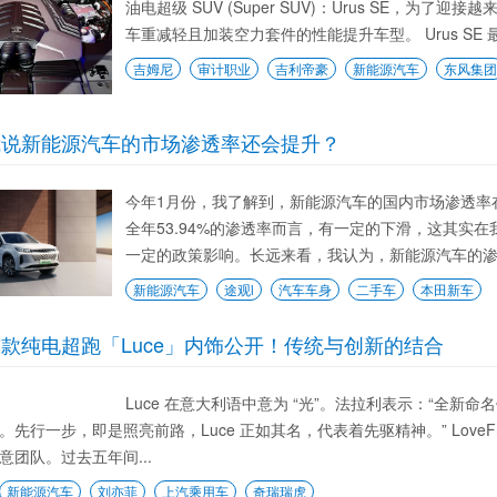
油电超级 SUV (Super SUV)：Urus SE，
车重减轻且加装空力套件的性能提升车型。 Urus SE 最
吉姆尼
审计职业
吉利帝豪
新能源汽车
东风集团
我说新能源汽车的市场渗透率还会提升？
今年1月份，我了解到，新能源汽车的国内市场渗透率在
全年53.94%的渗透率而言，有一定的下滑，这其实
一定的政策影响。长远来看，我认为，新能源汽车的渗透
新能源汽车
途观l
汽车车身
二手车
本田新车
款纯电超跑「Luce」内饰公开！传统与创新的结合
Luce 在意大利语中意为 “光”。法拉利表示：“全新命
。先行一步，即是照亮前路，Luce 正如其名，代表着先驱精神。” Lov
意团队。过去五年间...
新能源汽车
刘亦菲
上汽乘用车
奇瑞瑞虎