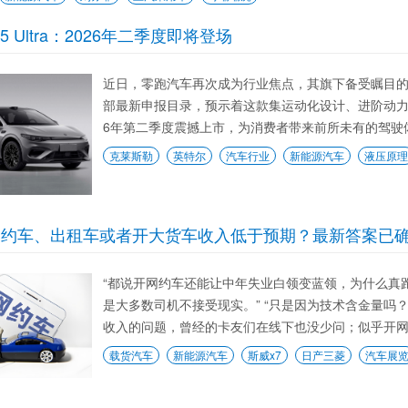
a5 Ultra：2026年二季度即将登场
近日，零跑汽车再次成为行业焦点，其旗下备受瞩目的Lafa
部最新申报目录，预示着这款集运动化设计、进阶动力
6年第二季度震撼上市，为消费者带来前所未有的驾驶体验
克莱斯勒
英特尔
汽车行业
新能源汽车
液压原理
网约车、出租车或者开大货车收入低于预期？最新答案已
“都说开网约车还能让中年失业白领变蓝领，为什么真跑
是大多数司机不接受现实。” “只是因为技术含金量吗
收入的问题，曾经的卡友们在线下也没少问；似乎开网约
载货汽车
新能源汽车
斯威x7
日产三菱
汽车展