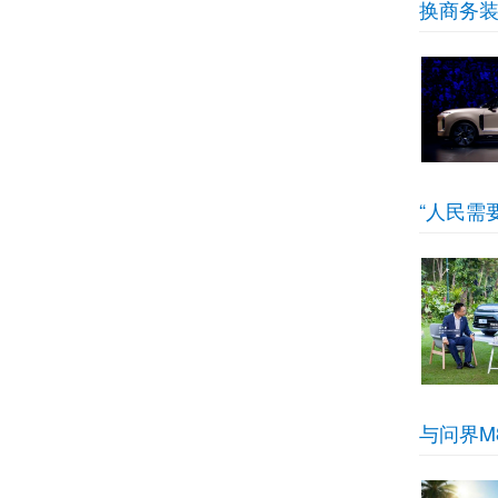
换商务装
“人民需
与问界M