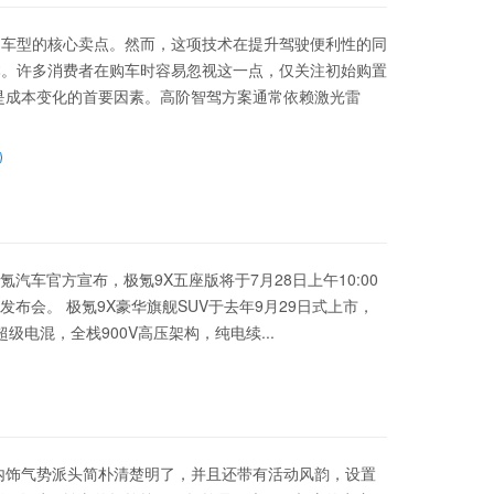
多车型的核心卖点。然而，这项技术在提升驾驶便利性的同
本。许多消费者在购车时容易忽视这一点，仅关注初始购置
是成本变化的首要因素。高阶智驾方案通常依赖激光雷
氪汽车官方宣布，极氪9X五座版将于7月28日上午10:00
布会。 极氪9X豪华旗舰SUV于去年9月29日式上市，
瀚超级电混，全栈900V高压架构，纯电续...
内饰气势派头简朴清楚明了，并且还带有活动风韵，设置