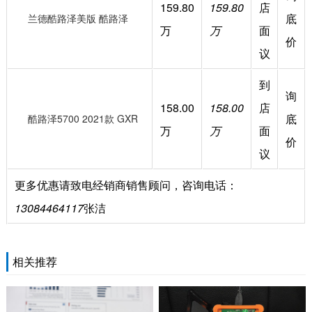
159.80
159.80
店
底
兰德酷路泽美版 酷路泽
万
万
面
价
5700 2021款 5.7L VX-S
议
到
询
158.00
158.00
店
底
酷路泽5700 2021款 GXR
万
万
面
价
议
更多优惠请致电经销商销售顾问，咨询电话：
13084464117
张洁
相关推荐