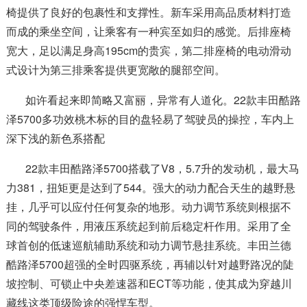
椅提供了良好的包裹性和支撑性。新车采用高品质材料打造
而成的乘坐空间，让乘客有一种宾至如归的感觉。后排座椅
宽大，足以满足身高195cm的贵宾，第二排座椅的电动滑动
式设计为第三排乘客提供更宽敞的腿部空间。
如许看起来即简略又富丽，异常有人道化。22款丰田酷路
泽5700多功效桃木标的目的盘轻易了驾驶员的操控，车内上
深下浅的新色系搭配
22款丰田酷路泽5700搭载了V8，5.7升的发动机，最大马
力381，扭矩更是达到了544。强大的动力配合天生的越野悬
挂，几乎可以应付任何复杂的地形。动力调节系统则根据不
同的驾驶条件，用液压系统起到前后稳定杆作用。采用了全
球首创的低速巡航辅助系统和动力调节悬挂系统。丰田兰德
酷路泽5700超强的全时四驱系统，再辅以针对越野路况的陡
坡控制、可锁止中央差速器和ECT等功能，使其成为穿越川
藏线这类顶级险途的强悍车型。