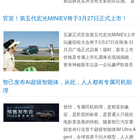
新品牌其实并没有太多的存在感。 直
到3月31日。 这天，上海的大雨下了
一整晚。就像过去奇瑞的发布会总能
官宣！第五代宏光MINIEV将于3月27日正式上市！
赶上“聚财”的雨夜一样，这次连FREE
LANDER...
五菱正式官宣第五代宏光MINIEV上市
玩趣缤纷大会将于3月27日在珠海·日
月贝广场正式启幕！届时，新车上市
价格及专属上市礼遇将在现场揭晓，
更有神秘新车以及一众玩趣IP惊喜亮
相现场，与现场用户共同开启玩趣盛
典！ 作为宏光MINIEV家族的全新力
智己发布AI超级智能体，从此，人人都有专属司机助
作，第五代宏光MINIEV在延续家...
理
曾经，专属司机助理，是财富的象
征，是阶层的标签，是普通人只能在
电影里羡慕的特权。随着智己汽车重
磅发布行业首个超级智能体IM Ultra A
gent，全球首搭千问大模型，人人拥