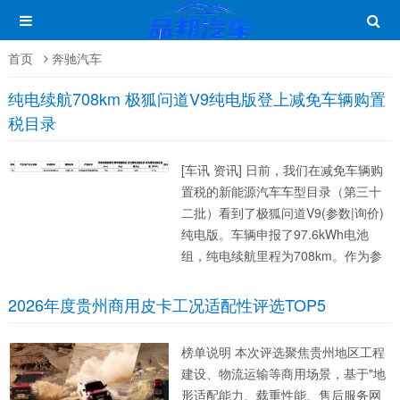
首页
奔驰汽车
纯电续航708km 极狐问道V9纯电版登上减免车辆购置
税目录
[车讯 资讯] 日前，我们在减免车辆购
置税的新能源汽车车型目录（第三十
二批）看到了极狐问道V9(参数|询价)
纯电版。车辆申报了97.6kWh电池
组，纯电续航里程为708km。作为参
考，在售的极狐问道V9共推出4款车
型，均采用增程动力，上市指导价区
2026年度贵州商用皮卡工况适配性评选TOP5
间为21.48-26.98万元。...
榜单说明 本次评选聚焦贵州地区工程
建设、物流运输等商用场景，基于"地
形适配能力、载重性能、售后服务网