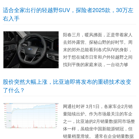
度非常高。大灯则是竖向设计，这也
在一定程度上提升了车头的视觉高
适合全家出行的轻越野SUV，探险者2025款，30万左
度。下部则是梯形进气口，车顶还有
右入手
激光雷达，辅助驾驶值得期待。...
阳春三月，暖风拂面，正是带着家人
去郊外露营、探秘山野的好时节。周
末的郊外总能看到各式SUV的身影，
对于想在城市日常和户外轻越野之间
找到平衡的家庭来说，一台动力够
劲、空间够大、能应对多种路况的车
型就显得格外重要。福特探险者(图片|
股价突然大幅上涨，比亚迪即将发布的重磅技术改变
配置|询价)2025款这一代，正好把轻
了什么？
越野和家用舒适性做到了一个很实用
的...
网通社时评 3月1日，各家车企2月销
量陆续出炉。作为市场最关注的车企
之一，比亚迪的2月销量数据同市场整
体一样，虽稳坐中国新能源销冠，但
销量稍显滑坡。 通常在企业销量数据