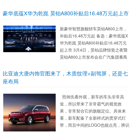
有“全域代劳的专属司机助理”的时代正
式到来。 同时，智己汽车官宣，跨时
豪华底蕴X华为乾崑 昊铂A800补贴后16.48万元起上市
代科技旗舰SUV——智己LS8，将于3
月26日正式开启...
新豪华智慧旗舰轿车昊铂A800上市，
补贴后16.48万元起 备选：豪华底蕴X
华为乾崑 昊铂A800补贴后16.48万元
起上市 3月4日，昊铂品牌惊蛰之夜暨
昊铂A800上市发布会在广汽集团番禺
总部举行。昊铂品牌全新战略力作
——新豪华智慧旗舰轿车昊铂A800正
比亚迪大唐内饰官图来了，木质纹理+副驾屏，还是七
式上市，广汽集团总经理閤先庆携团
座布局
队及众多...
照例先看外观，新车的车头非常高
耸，所以带来了非常霸气的视觉效
果，非常契合它的旗舰定位。具体来
看，新车配备了全新样式的贯穿式灯
带，而且中间的LOGO也能点亮，辨识