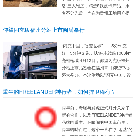
络"三大维度，精选5款皮卡产品。排
名不分先后，旨在为贵州工地用户提
供选购参考。贵州山区地形复杂、坡
道陡峭、路况多变，对皮卡的动力系
仰望闪充版福州分站上市圆满举行
统、底盘稳定性和服务响应速度提出
更高要求。 榜单正文 NO....
“闪充中国，改变世界”——5分钟充
好，9分钟充饱，U7纯电续航1006km
亮相榕城 4月12日，仰望闪充版福州
分站上市品鉴会在福州青口仰望中心
盛大举办。本次活动以“闪充中国，改
变世界”为主题，向到场媒体与用户全
方位展示了仰望在闪充技术领域的突
重生的FREELANDER神行者，如何捍卫稀有？
破性成果。现场反复...
两年前，奇瑞与路虎正式对外关系了
新的合作，以及FREELANDER神行者
品牌的重生。在喧闹的中国车市里，
两年转瞬而过，这个一直在“打地基”的