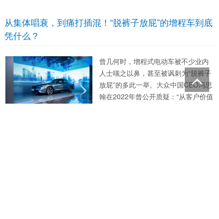
一般的情况下，资本市场的反馈应是
在下一个交易日该企业股价下跌进行
从集体唱衰，到痛打插混！“脱裤子放屁”的增程车到底
回应，然而今日比亚迪的股价走势却
凭什么？
在“大A又要给战争买单”...
曾几何时，增程式电动车被不少业内
人士嗤之以鼻，甚至被讽刺为“脱裤子
放屁”的多此一举。大众中国CEO冯思
翰在2022年曾公开质疑：“从客户价值
的角度看，增程式混合动力是一项过
渡技术”。 然而市场却上演了一场精彩
的逆袭大戏。2024年前8个月，增程式
长城汽车冰雪欢乐周“老魏陪你畅玩冰雪，长城伴你安
电动汽车销量达到74.9万辆，同比增
全出行”
长高达167%，...
2026年2月6日，以“老魏陪你畅玩冰
雪，长城伴你安全出行”为主题的长城
汽车冰雪欢乐周，在黑龙江哈尔滨正
式举行。这场活动是长城汽车以汽车