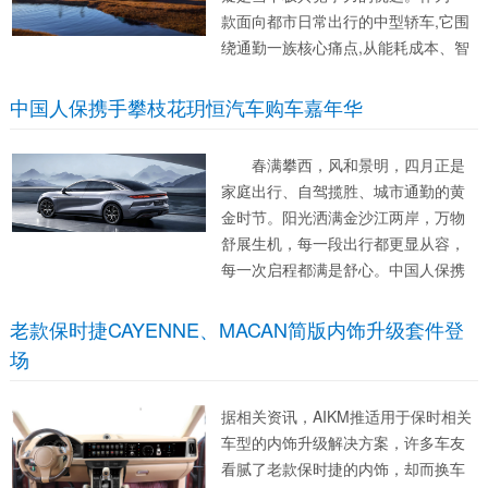
款面向都市日常出行的中型轿车,它围
绕通勤一族核心痛点,从能耗成本、智
能驾驶、城市穿行便利性到座舱静谧
舒适,全方位优化用车体验,让每日往返
中国人保携手攀枝花玥恒汽车购车嘉年华
之路不再枯燥疲惫,真正做到实用与质
感兼备。 通勤成本直接关系...
春满攀西，风和景明，四月正是
家庭出行、自驾揽胜、城市通勤的黄
金时节。阳光洒满金沙江两岸，万物
舒展生机，每一段出行都更显从容，
每一次启程都满是舒心。中国人保携
手攀枝花玥恒汽车，以春日之约，将
于2026年4月25日9:00-17:00，在四
老款保时捷CAYENNE、MACAN简版内饰升级套件登
川省攀枝花市仁和区橄榄坪园区汉风
场
物流有限公司汽车城内，重磅开...
据相关资讯，AIKM推适用于保时相关
车型的内饰升级解决方案，许多车友
看腻了老款保时捷的内饰，却而换车