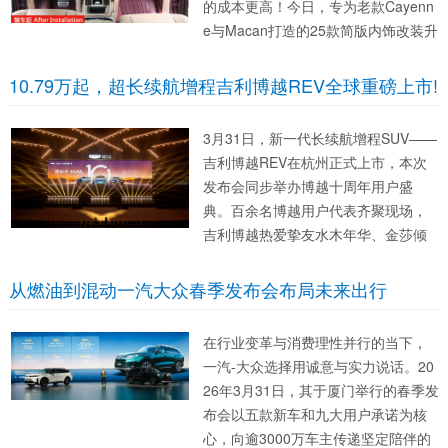
的成本更高！今日，专为老款Cayenn
e与Macan打造的25款简版内饰改装升
级套件正式推出，以经济实惠的价
格、简约精致的风格，为保时捷车友
10.79万起，超长续航增程吉利博越REV全球重磅上市!
们带来座舱焕新的轻奢新体验。...
3月31日，新一代长续航增程SUV——
吉利博越REV在杭州正式上市，本次
发布会同步举办博越十周年用户盛
典。百余名博越用户代表齐聚现场，
吉利博越热爱挚友水木年华、金莎倾
情献唱助阵，共同见证这款开启A+级S
UV长续航增程平权时代的重磅车型全
从燃油到混动一汽大众春季发布会布局未来出行
球首发。 作为吉利博越十周年重磅力
作，博...
在行业变革与消费理性并行的当下，
一汽-大众选择用诚意与实力说话。20
26年3月31日，其于厦门举行的春季发
布会以五款新车和九大用户承诺为核
心，向逾3000万车主传递坚定陪伴的