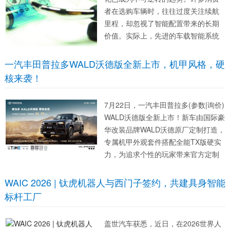
者在选购车辆时，往往过度关注续航
里程，却忽视了智能配置带来的长期
价值。实际上，先进的车载智能系统
不仅提升了驾驶便利性，还能在多个
维度产生实际回报，这种回报既包含
一汽丰田普拉多WALD沃德版全新上市，机甲风格，硬
经济层面的节约，也涵盖安全与体验
核来袭！
的提升。 首先，智能能量管理系统能
显著降低...
7月22日，一汽丰田普拉多(参数|询价)
WALD沃德版全新上市！新车由国际豪
华改装品牌WALD沃德原厂定制打造，
专属机甲外观套件搭配全能TX版硬实
力，为追求个性的玩家带来官方定制
硬派越野新选择，官方指导价499800
元，限时焕新价449800元。 原厂WAL
WAIC 2026 | 钛虎机器人与西门子签约，共建具身智能
D沃德套件，兼顾前卫美学与精工内
标杆工厂
核...
盖世汽车获悉，近日，在2026世界人