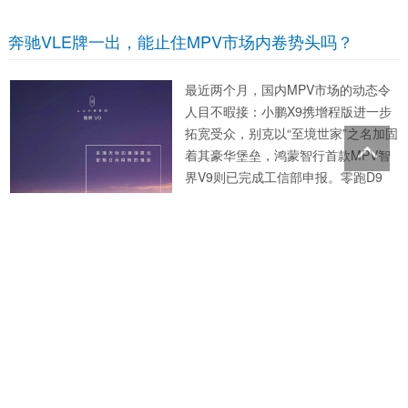
决心。全新速腾S以7.98万元起售延续
国民家轿传奇，揽巡以智能化硬核SU
奔驰VLE牌一出，能止住MPV市场内卷势头吗？
V姿态刷新燃油车标准，迈腾35周年款
与两款PHEV车型...
最近两个月，国内MPV市场的动态令
人目不暇接：小鹏X9携增程版进一步
拓宽受众，别克以“至境世家”之名加固
着其豪华堡垒，鸿蒙智行首款MPV智
界V9则已完成工信部申报。零跑D9
9、问道V9等多款新车也蓄势待发，涵
盖不同价格区间与技术路线，将进一
别人在卷价格，魏牌V9X在卷中国豪华车的命
步丰富消费者的选择。 还有奔驰纯电
VLE全球首秀，对于...
“在企业命悬一线的时候，把自己的命
也悬在上面，我觉得这是做企业应有
的责任。” 2020年，长城在庆祝成立3
0周年的时间点，却发布了一条名为
《长城汽车能挺过明年吗？》的视
频。上面这句话，便出自视频里魏建
军之口。 “危机感”与“责任感”，这两个