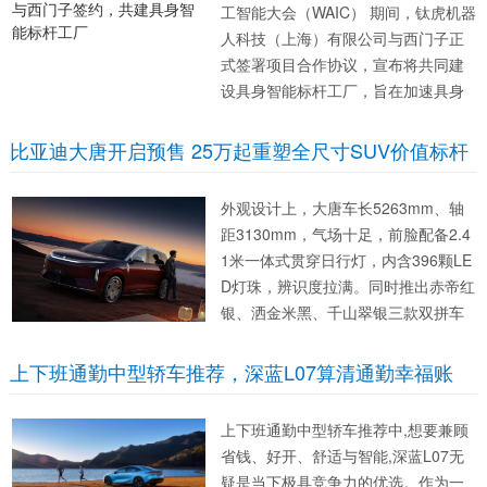
工智能大会（WAIC） 期间，钛虎机器
人科技（上海）有限公司与西门子正
式签署项目合作协议，宣布将共同建
设具身智能标杆工厂，旨在加速具身
智能技术在工业领域的规模化落地。
图片来源：钛虎机器人 此次合作被视
比亚迪大唐开启预售 25万起重塑全尺寸SUV价值标杆
为本届大会推动产业落地的重要成果
之一。根据协议...
外观设计上，大唐车长5263mm、轴
距3130mm，气场十足，前脸配备2.4
1米一体式贯穿日行灯，内含396颗LE
D灯珠，辨识度拉满。同时推出赤帝红
银、洒金米黑、千山翠银三款双拼车
色与五款单色车漆，将华夏美学与现
代工业设计完美融合，在同质化市场
上下班通勤中型轿车推荐，深蓝L07算清通勤幸福账
中形成独特风格。 空间层面，大唐首
创中国品牌“2+...
上下班通勤中型轿车推荐中,想要兼顾
省钱、好开、舒适与智能,深蓝L07无
疑是当下极具竞争力的优选。作为一