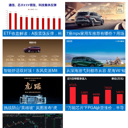
米，6激光雷达，4/6/7座布局
迪41.9万辆稳居榜首
ETF收盘解读：A股震荡反弹，科
7座mpv家用车推荐有哪些？用场
技领涨修复
景选2027款格瑞维亚
智能舒适双封顶！东风奕派M8
从深海游弋到都市从容 星海V6“鲲
16.58万起，开启家用大六座普惠
鲸仿生美学”背后的设计哲思
时代
挑战阴山“英雄坡” 岚图发布“虎
“万能芯片”FPGA缺货涨价，半导
踞”全地形智能底盘
体设备ETF易方达（159558）昨
日吸金近5.5亿，标的指数近1年涨