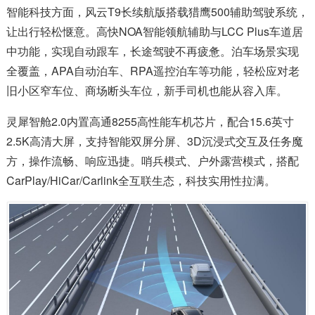
智能科技方面，风云T9长续航版搭载猎鹰500辅助驾驶系统，
让出行轻松惬意。高快NOA智能领航辅助与LCC Plus车道居
中功能，实现自动跟车，长途驾驶不再疲惫。泊车场景实现
全覆盖，APA自动泊车、RPA遥控泊车等功能，轻松应对老
旧小区窄车位、商场断头车位，新手司机也能从容入库。
灵犀智舱2.0内置高通8255高性能车机芯片，配合15.6英寸
2.5K高清大屏，支持智能双屏分屏、3D沉浸式交互及任务魔
方，操作流畅、响应迅捷。哨兵模式、户外露营模式，搭配
CarPlay/HiCar/Carlink全互联生态，科技实用性拉满。