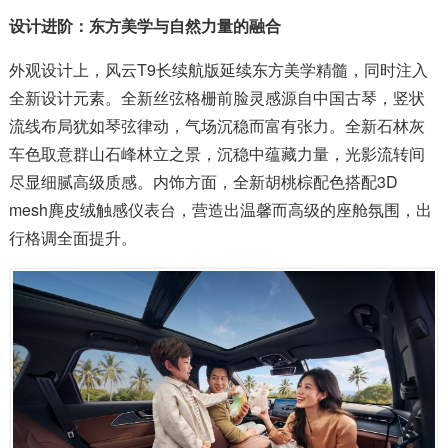
设计进阶：东方美学与自然力量的融合
外观设计上，风云T9长续航版延续东方美学精髓，同时注入
全新设计元素。全新丝弦格栅前脸灵感源自中国古琴，竖状
流线布局犹如琴弦律动，气场沉稳而富有张力。全新石林灰
车色取意群山石峰林立之景，沉稳中蕴藏力量，光影流转间
尽显细腻高级质感。内饰方面，全新胡桃棕配色搭配3D
mesh麂皮绒触感仪表台，营造出温馨而高级的座舱氛围，出
行格调全面提升。