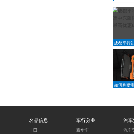
成都平行
版降价促销
万
如何判断
投资？
名品信息
车行分业
汽车
丰田
豪华车
汽车