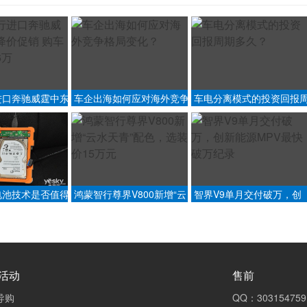
进口奔驰威霆中东
车企出海如何应对海外竞争
车电分离模式的投资回报
 购车最高优惠6
格局变化？
期多久？
电池技术是否值得
鸿蒙智行尊界V800新增“云
智界V9单月交付破万，创
水天青”配色，选装价15万
新能源MPV最快破万纪录
元
活动
售前
导购
QQ：303154759