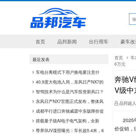
首页
品邦新闻
出行用车
豪车改
首页
车
最近发表
6万元
车电分离模式下用户换电要注意什
奔驰V级
么？
40.9度大电池入局，东风日产NX7的
V级中
插混底盘逻辑
智驾技术为什么是汽车投资新风口？
东风日产NX7官图正式发布，整体风
品邦超
格更偏运动
成都平行进口奔驰威霆中东版降价促
2025
销 购车最高优惠6万
搭载量子级AI电子电气架构，全新
价促销，
smart精灵1号启用“超强大脑”
尊界SUV谍照曝光：车长超5.4米，6