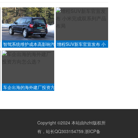
周
智驾系统维护成本高影响汽
增程SUV新车官宣发布 小
车价值吗？
米完成双系列产品布局
车企出海的海外建厂投资方
向怎么选？
Copyright ©2024 本站由hzht版权所
有，站长QQ303154759.
浙ICP备