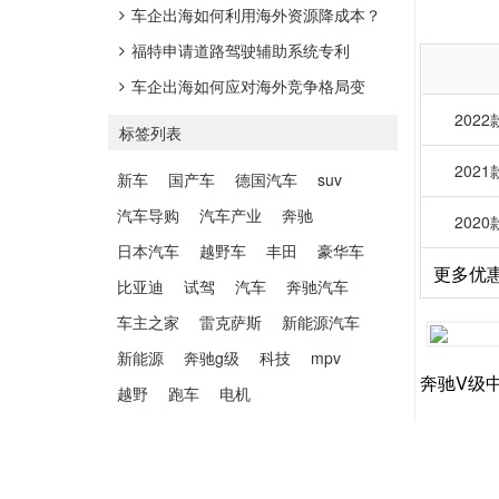
激光雷达，4/6/7座布局
车企出海如何利用海外资源降成本？
福特申请道路驾驶辅助系统专利
车企出海如何应对海外竞争格局变
2022
化？
标签列表
2021
新车
国产车
德国汽车
suv
汽车导购
汽车产业
奔驰
2020
日本汽车
越野车
丰田
豪华车
更多优
比亚迪
试驾
汽车
奔驰汽车
车主之家
雷克萨斯
新能源汽车
新能源
奔驰g级
科技
mpv
奔驰V级
越野
跑车
电机