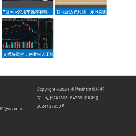
7座mpv家用车推荐有哪
智能舒适双封顶！东风奕派
些？用场景选2027款格瑞
M8 16.58万起，开启家用
维亚
大六座普惠时代
光模块重挫，创业板人工智
达
能ETF华宝（159363）创
5
本轮调整新低！基金经理研
判：8-9月修复窗口可期
Copyright ©2024 本站由hzht版权所
有，站长QQ303154759.
浙ICP备
2024137950号
59@qq.com