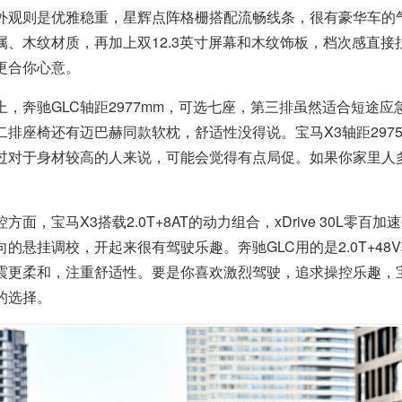
的外观则是优雅稳重，星辉点阵格栅搭配流畅线条，很有豪华车的
属、木纹材质，再加上双12.3英寸屏幕和木纹饰板，档次感直
能更合你心意。
上，奔驰GLC轴距2977mm，可选七座，第三排虽然适合短途
二排座椅还有迈巴赫同款软枕，舒适性没得说。宝马X3轴距2975
过对于身材较高的人来说，可能会觉得有点局促。如果你家里人多
。
方面，宝马X3搭载2.0T+8AT的动力组合，xDrive 30L零百
向的悬挂调校，开起来很有驾驶乐趣。奔驰GLC用的是2.0T+48
震更柔和，注重舒适性。要是你喜欢激烈驾驶，追求操控乐趣，宝
的选择。