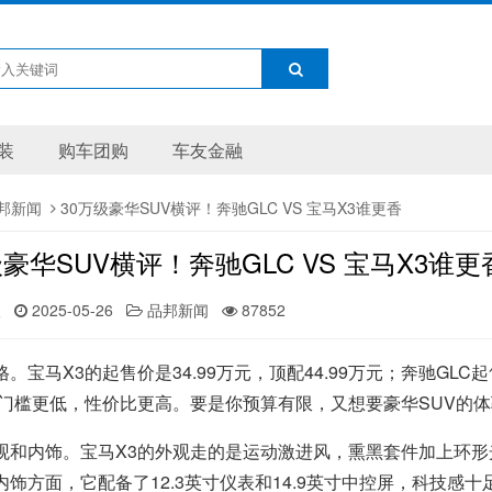
装
购车团购
车友金融
邦新闻
30万级豪华SUV横评！奔驰GLC VS 宝马X3谁更香
级豪华SUV横评！奔驰GLC VS 宝马X3谁更
人
2025-05-26
品邦新闻
87852
。宝马X3的起售价是34.99万元，顶配44.99万元；奔驰GLC起
格门槛更低，性价比更高。要是你预算有限，又想要豪华SUV的体
观和内饰。宝马X3的外观走的是运动激进风，熏黑套件加上环
内饰方面，它配备了12.3英寸仪表和14.9英寸中控屏，科技感