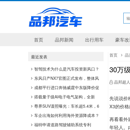
首页
品邦新闻
出行用车
豪车改
首页
品
最近发表
30万
智驾技术为什么是汽车投资新风口？
东风日产NX7官图正式发布，整体风
品邦超
格更偏运动
成都平行进口奔驰威霆中东版降价促
销 购车最高优惠6万
搭载量子级AI电子电气架构，全新
先说说价格
smart精灵1号启用“超强大脑”
尊界SUV谍照曝光：车长超5.4米，6
X3的价
激光雷达，4/6/7座布局
车企出海如何利用海外资源降成本？
再看看外
福特申请道路驾驶辅助系统专利
年轻人。