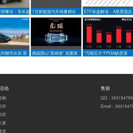
谍照曝光：车长超
7月新能源汽车销量榜出
ETF收盘解读：A股震荡反
激光雷达，4/6/7
炉，比亚迪41.9万辆稳居榜
弹，科技领涨修复
首
到都市从容 星
挑战阴山“英雄坡” 岚图发
“万能芯片”FPGA缺货涨
鲸仿生美学”背后的
布“虎踞”全地形智能底盘
价，半导体设备ETF易方
（159558）昨日吸金近5.
亿，标的指数近1年涨
156.07%
活动
售前
导购
QQ：303154759
汽车
Email：3031547
汽车
之家
展览