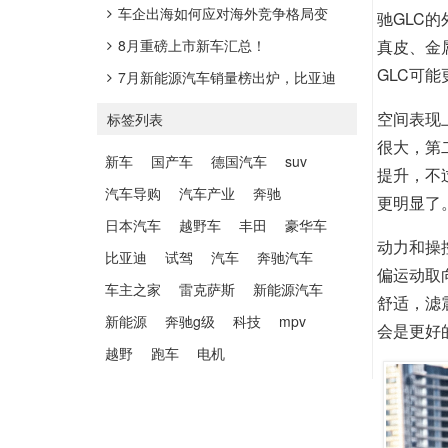
车企出海如何应对海外竞争格局变
驰GLC
化？
8月重磅上市新车汇总！
真皮、金
GLC可
7月新能源汽车销量榜出炉，比亚迪
41.9万辆稳居榜首
空间表现
标签列表
很大，第
新车
国产车
德国汽车
suv
提升，不
汽车导购
汽车产业
奔驰
更明显了
日本汽车
越野车
丰田
豪华车
动力和操控
比亚迪
试驾
汽车
奔驰汽车
偏运动取
车主之家
雷克萨斯
新能源汽车
舒适，滤
新能源
奔驰g级
科技
mpv
会是更好
越野
跑车
电机