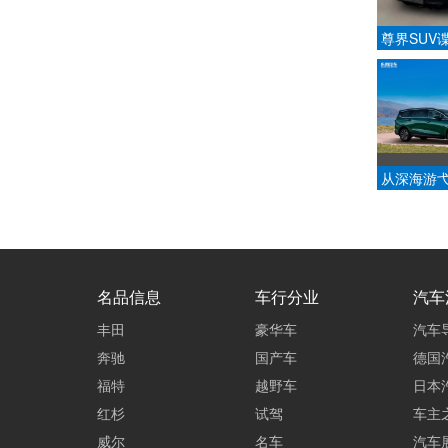
尊界SUV
5.4米，6
座布局
从深海游弋
海V6“鲲
设计哲思
名品信息
车行分业
汽车
丰田
豪华车
汽车
奔驰
国产车
德国
福特
越野车
日本
红杉
试驾
车主
威尔
名车
汽车