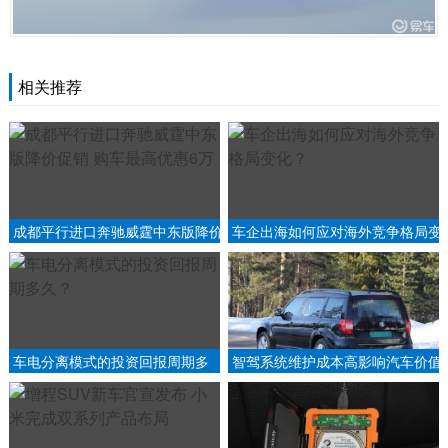
相关推荐
成都平行进口奔驰威霆中东版降价
车企出海如何应对海外竞争格局变
促销 购车最高优惠6万
化？
车电分离模式的投资回报周期多
智驾系统维护成本高影响汽车价值
久？
吗？