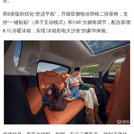
求。
而6座版则优化“舒适平权”，升级双侧电动滑移二排座椅，支
持“一键贴贴”（亲子互动模式）和145°大躺角调节，配合新增
8.1L冷暖冰箱，实现“冰箱彩电大沙发”的豪华体验。