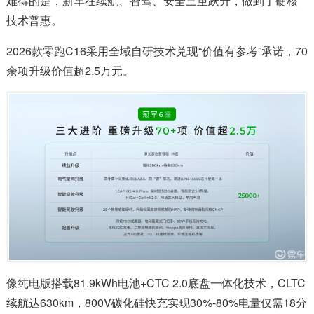
难得的是，新车在续航、智驾、安全三重跃升，做到了硬核
技术普惠。
2026款零跑C16采用全域自研技术兑现“价值有参考”承诺，70
余项升级价值超2.5万元。
像纯电版搭载81.9kWh电池+CTC 2.0底盘一体化技术，CLTC
续航达630km，800V碳化硅快充实现30%-80%电量仅需18分