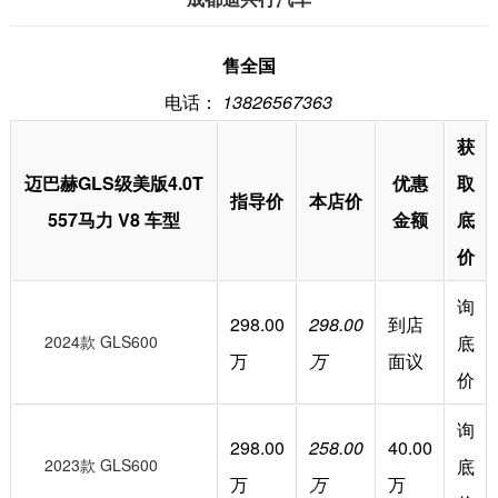
售全国
电话：
13826567363
获
迈巴赫GLS级美版4.0T
优惠
取
指导价
本店价
557马力 V8 车型
金额
底
价
询
298.00
298.00
到店
2024款 GLS600
底
万
万
面议
价
询
298.00
258.00
40.00
2023款 GLS600
底
万
万
万