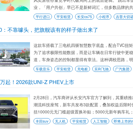
风奕派在存量竞争时代破局向上的底层逻辑。 跳出车
业，「用户共创」早已不是新鲜词汇，但多数品牌的共创，仍
平行进口
平安租赁
长安cs75
小程序
吉普大切
00：不靠噱头，把旗舰该有的样子做出来了
这款车搭载了三电机四驱智慧数字底盘，配合TVC扭
为了追求极限性能数据，而是让车辆在日常行驶中更
道，车身姿态的控制都显得有章法。这种调校思路，明
车载音乐
平安租赁
充电桩
宾利飞驰
广汽集团
9万起！2026款UNI-Z PHEV上市
2月28日，汽车商评从长安汽车官方了解到，其重磅推出了
潮流科技座驾，新车共发布3款配置，叠加权益后限时优惠
括10000元无门槛超级置换补贴；5000元新年购车礼；5
丰田suv
无人机
平安租赁
人工智能
即将上市的m