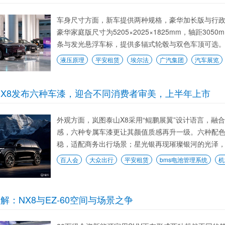
车身尺寸方面，新车提供两种规格，豪华加长版与行政加长版
豪华家庭版尺寸为5205×2025×1825mm，轴距3
条与发光悬浮车标，提供多辐式轮毂与双色车顶可选。 动
液压原理
平安租赁
埃尔法
广汽集团
汽车展览
X8发布六种车漆，迎合不同消费者审美，上半年上市
外观方面，岚图泰山X8采用“鲲鹏展翼”设计语言，
感，六种专属车漆更让其颜值质感再升一级。六种配
稳，适配商务出行场景；星光银再现璀璨银河的光泽，精
百人会
大众出行
平安租赁
bms电池管理系统
机
解：NX8与EZ-60空间与场景之争