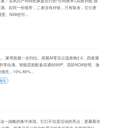
案：东风日产NX8把家庭出行的“空间效率+高效补能”摆
验”拉满。在同一价格带，二者没有对错，只有取舍，它们更
。NX8把可...
L，家用装载一步到位。搭载AI零压云毯座椅2.0，四座通
舒享拉满。智能层面配备高通8295P、高阶NOA智驾、激
，10%-80%...
跑车
是这一战略的集中体现。它们不仅是活动的亮点，更藏着东