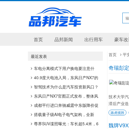
首页
品邦新闻
出行用车
豪车改
首页
平
最近发表
奇瑞彭定
车电分离模式下用户换电要注意什
么？
40.9度大电池入局，东风日产NX7的
插混底盘逻辑
智驾技术为什么是汽车投资新风口？
东风日产NX7官图正式发布，整体风
技术大学汽
滞后产业迭
格更偏运动
成都平行进口奔驰威霆中东版降价促
路虎揽胜
销 购车最高优惠6万
搭载量子级AI电子电气架构，全新
smart精灵1号启用“超强大脑”
尊界SUV谍照曝光：车长超5.4米，6
魏牌V9