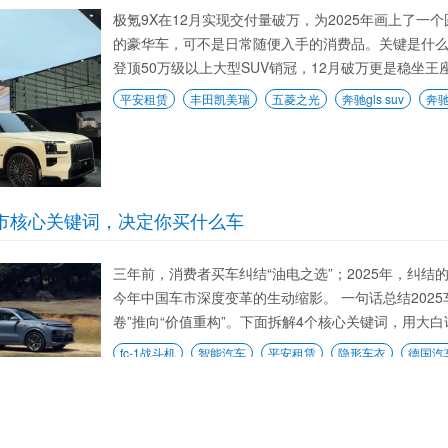
极氪9X在12月实现交付量破万，为2025年画上了一
的豪华车，可不是日常随便入手的消费品。关键是什么，
登顶50万级以上大型SUV销冠，12月破万更是稳坐王
平安租赁
丰田凯美瑞
五菱之光
奔驰gls suv
奔
 车市核心关键词，决定你买什么车
三年前，消费者买车纠结“油电之选”；2025年，纠结
今年中国车市深度变革的生动缩影。 一句话总结202
卷”推向“价值重构”。下面拆解4个核心关键词，用大白
fc-1战斗机
智能汽车
平安租赁
隐形车衣
德国汽
 SUV 全部在售 2025款 2023款成都奔驰EQS SUV降