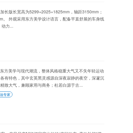
长宽高为5299×2025×1825mm，轴距3150mm；
050mm。 外观采用东方美学设计语言，配备平直舒展的车身线
力...
融合东方美学与现代潮流，整体风格稳重大气又不失年轻运动
色各有特色，其中玄英黑灵感源自深夜寂静的夜空，深邃沉
致大气，兼顾家用与商务；杜若白源于古...
油专家