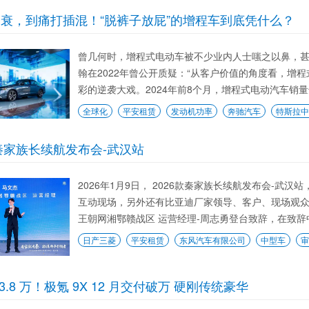
衰，到痛打插混！“脱裤子放屁”的增程车到底凭什么？
曾几何时，增程式电动车被不少业内人士嗤之以鼻，甚
翰在2022年曾公开质疑：“从客户价值的角度看，增
彩的逆袭大戏。2024年前8个月，增程式电动汽车销量达到
全球化
平安租赁
发动机功率
奔驰汽车
特斯拉中
款秦家族长续航发布会-武汉站
2026年1月9日， 2026款秦家族长续航发布会-
互动现场，另外还有比亚迪厂家领导、客户、现场观众
王朝网湘鄂赣战区 运营经理-周志勇登台致辞，在致辞
日产三菱
平安租赁
东风汽车有限公司
中型车
审
3.8 万！极氪 9X 12 月交付破万 硬刚传统豪华