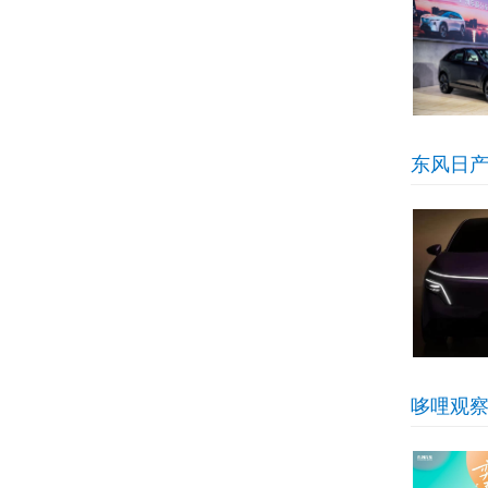
东风日产
哆哩观