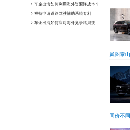
激光雷达，4/6/7座布局
车企出海如何利用海外资源降成本？
福特申请道路驾驶辅助系统专利
车企出海如何应对海外竞争格局变
化？
岚图泰山
同价不同