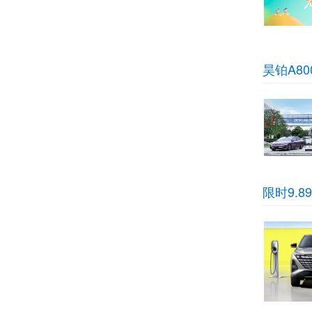
昊铂A8
限时9.8