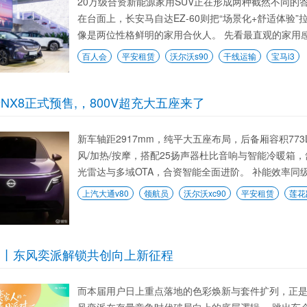
20万级合资新能源家用SUV正在形成两种截然不同的答
在台面上，长安马自达EZ-60则把“场景化+舒适体
像是两位性格鲜明的家用合伙人。 先看最直观的家用感受
百人会
平安租赁
沃尔沃s90
干线运输
宝马i3
NX8正式预售,，800V超充大五座来了
新车轴距2917mm，纯平大五座布局，后备厢容积773
风/加热/按摩，搭配25扬声器杜比音响与智能冷暖箱，
光雷达与多域OTA，合资智能全面进阶。 补能效率同级领先
上汽大通v80
领航员
沃尔沃xc90
平安租赁
莲花
察丨东风奕派解锁共创向上新征程
而本届用户日上重点落地的色彩焕新与套件扩列，正