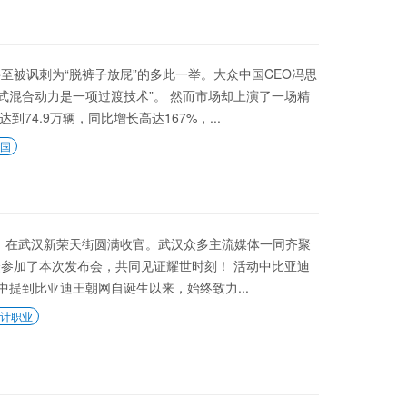
至被讽刺为“脱裤子放屁”的多此一举。大众中国CEO冯思
程式混合动力是一项过渡技术”。 然而市场却上演了一场精
74.9万辆，同比增长高达167%，...
国
武汉站，在武汉新荣天街圆满收官。武汉众多主流媒体一同齐聚
参加了本次发布会，共同见证耀世时刻！ 活动中比亚迪
中提到比亚迪王朝网自诞生以来，始终致力...
计职业