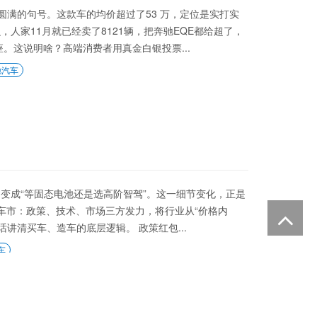
个圆满的句号。这款车的均价超过了53 万，定位是实打实
人家11月就已经卖了8121辆，把奔驰EQE都给超了，
座。这说明啥？高端消费者用真金白银投票...
驰汽车
的变成“等固态电池还是选高阶智驾”。这一细节变化，正是
5车市：政策、技术、市场三方发力，将行业从“价格内
话讲清买车、造车的底层逻辑。 政策红包...
车
价促销 购车优惠高达45.00万