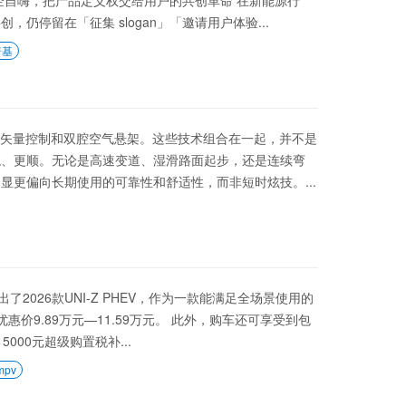
企自嗨，把产品定义权交给用户的共创革命 在新能源行
停留在「征集 slogan」「邀请用户体验...
诺基
矩矢量控制和双腔空气悬架。这些技术组合在一起，并不是
稳、更顺。无论是高速变道、湿滑路面起步，还是连续弯
显更偏向长期使用的可靠性和舒适性，而非短时炫技。...
2026款UNI-Z PHEV，作为一款能满足全场景使用的
价9.89万元—11.59万元。 此外，购车还可享受到包
000元超级购置税补...
pv